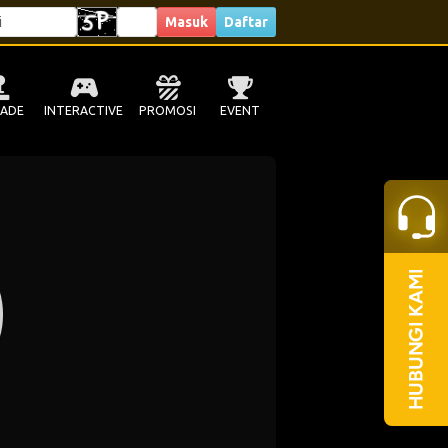
ERHATIKAN NOMOR REK TUJUAN DEPOSIT KAMI BOSSKU*
^Selamat Datan
Masuk
Daftar
ADE
INTERACTIVE
PROMOSI
EVENT