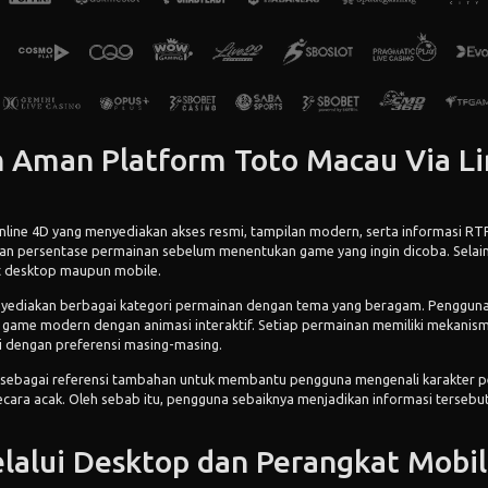
ver*** | Withdraw:
Rp.30,000
unja*** | Withdraw:
Rp.45,000
cin*** | Withdraw:
Rp.30,000
Aman Platform Toto Macau Via Lin
mut*** | Withdraw:
Rp.30,000
line 4D yang menyediakan akses resmi, tampilan modern, serta informasi RTP 
jasm*** | Withdraw:
Rp.45,000
 persentase permainan sebelum menentukan game yang ingin dicoba. Selain 
t desktop maupun mobile.
gila*** | Withdraw:
Rp.45,000
ediakan berbagai kategori permainan dengan tema yang beragam. Penggu
a game modern dengan animasi interaktif. Setiap permainan memiliki mekanisme, 
ell*** | Withdraw:
Rp.25,000
i dengan preferensi masing-masing.
 sebagai referensi tambahan untuk membantu pengguna mengenali karakter p
lai*** | Withdraw:
Rp.45,000
secara acak. Oleh sebab itu, pengguna sebaiknya menjadikan informasi terseb
koko***u | Withdraw:
Rp.25,000
alui Desktop dan Perangkat Mobi