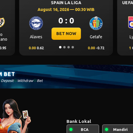
IERS
UEFA CHAMPIONS LEAGUE QUALIFIERS
UEF
August 12, 2026 — 01:15 WIB
0 : 0
BET NOW
Slovan
bahce
Mjallby
Bodo
Bratislava
.87
0.5
0.83
-0.5
0.99
0.7
M BET
Deposit
Withdraw
Bet
Bank Lokal
BCA
Mandiri