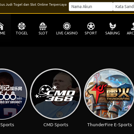
udi Togel dan Slot Online Terpercaya^.^|*DIHARAPKAN UNTUK AGAR SELALU MEMP
ME
TOGEL
SLOT
LIVE CASINO
SPORT
SABUNG
ARC
Sports
CMD Sports
ThunderFire E-Sports