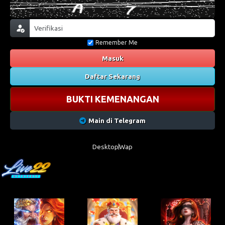
Remember Me
Masuk
Daftar Sekarang
BUKTI KEMENANGAN
Main di Telegram
Desktop
Wap