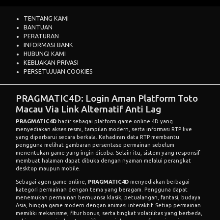
TENTANG KAMI
BANTUAN
PERATURAN
INFORMASI BANK
HUBUNGI KAMI
KEBIJAKAN PRIVASI
PERSETUJUAN COOKIES
PRAGMATIC4D: Login Aman Platform Toto
Macau Via Link Alternatif Anti Lag
PRAGMATIC4D
hadir sebagai platform game online 4D yang
menyediakan akses resmi, tampilan modern, serta informasi RTP live
yang diperbarui secara berkala. Kehadiran data RTP membantu
pengguna melihat gambaran persentase permainan sebelum
menentukan game yang ingin dicoba. Selain itu, sistem yang responsif
membuat halaman dapat dibuka dengan nyaman melalui perangkat
desktop maupun mobile.
Sebagai agen game online,
PRAGMATIC4D
menyediakan berbagai
kategori permainan dengan tema yang beragam. Pengguna dapat
menemukan permainan bernuansa klasik, petualangan, fantasi, budaya
Asia, hingga game modern dengan animasi interaktif. Setiap permainan
memiliki mekanisme, fitur bonus, serta tingkat volatilitas yang berbeda,