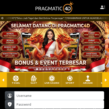
4D^|^Situs Judi Togel dan Slot Online Terpercaya^.^|*DIHARAPKAN UNTUK AGAR SELALU MEMPERHATI
TOGEL
SLOT
LIVE CASINO
SPORT
ARCADE
SABU