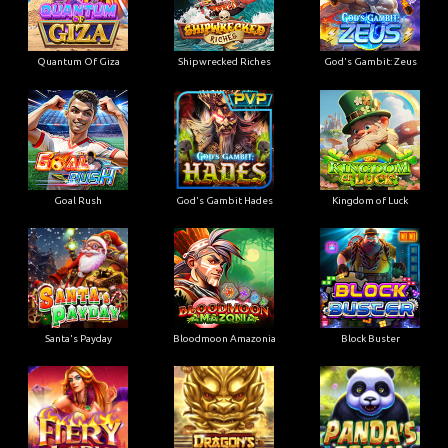
Quantum Of Giza
Shipwrecked Riches
God's Gambit: Zeus
Goal Rush
God's Gambit Hades
Kingdom of Luck
Santa's Payday
Bloodmoon Amazonia
Block Buster