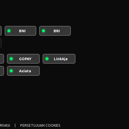
BNI
BRI
GOPAY
LinkAja
Axiata
RIVASI
|
PERSETUJUAN COOKIES