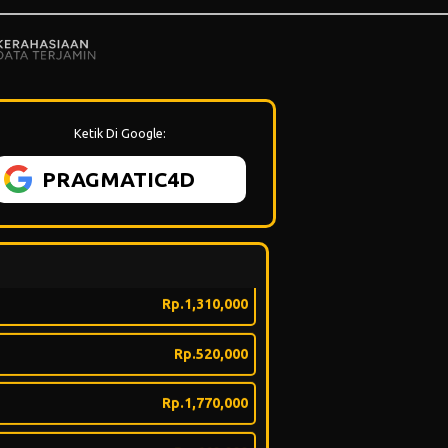
Rp.1,400,000
Rp.1,390,000
Ketik Di Google:
Rp.1,060,000
PRAGMATIC4D
Rp.410,000
Rp.1,310,000
Rp.520,000
Rp.1,770,000
Rp.660,000