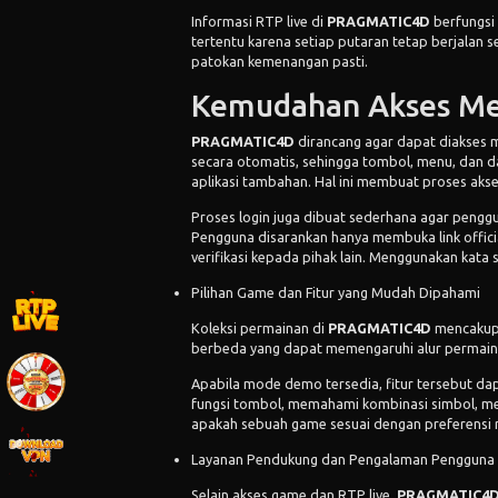
mut*** | Deposit:
Informasi RTP live di
PRAGMATIC4D
berfungsi
tertentu karena setiap putaran tetap berjalan 
patokan kemenangan pasti.
dim*** | Deposit:
Kemudahan Akses Mel
usa*** | Deposit:
PRAGMATIC4D
dirancang agar dapat diakses 
secara otomatis, sehingga tombol, menu, dan
patri*** | Deposit:
aplikasi tambahan. Hal ini membuat proses akse
Proses login juga dibuat sederhana agar pengg
suar***i | Deposit:
Pengguna disarankan hanya membuka link offici
verifikasi kepada pihak lain. Menggunakan kata
ani*** | Deposit:
Pilihan Game dan Fitur yang Mudah Dipahami
Koleksi permainan di
PRAGMATIC4D
mencakup b
purw***i | Deposit:
berbeda yang dapat memengaruhi alur permaina
Apabila mode demo tersedia, fitur tersebut 
anggr***an | Deposit:
fungsi tombol, memahami kombinasi simbol, m
apakah sebuah game sesuai dengan preferensi m
perm*** | Deposit:
Layanan Pendukung dan Pengalaman Pengguna
Selain akses game dan RTP live,
PRAGMATIC4