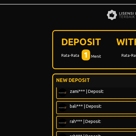
novit***ri | Deposit:
gila*** | Deposit:
DEPOSIT
WI
novit***ri | Deposit:
1
Rata-Rata
Rata-Ra
Menit
sito***l | Deposit:
NEW DEPOSIT
zami*** | Deposit:
bali*** | Deposit:
rah*** | Deposit:
rah*** | Deposit: