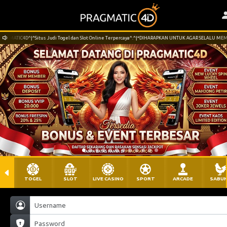
GMATIC4D^|^Situs Judi Togel dan Slot Online Terpercaya^.^|*DIHARAPKAN UNTUK AGAR SELALU MEMP
TOGEL
SLOT
LIVE CASINO
SPORT
ARCADE
SABU