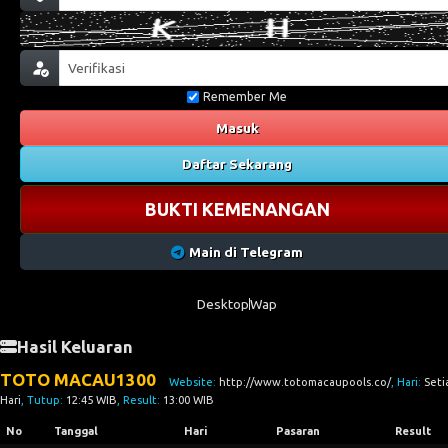
Remember Me
Masuk
Daftar Sekarang
BUKTI KEMENANGAN
Main di Telegram
Desktop
Wap
Hasil Keluaran
TOTO MACAU1300
Website:
http://www.totomacaupools.co/
, Hari:
Seti
Hari
, Tutup:
12:45 WIB
, Result:
13:00 WIB
No
Tanggal
Hari
Pasaran
Result