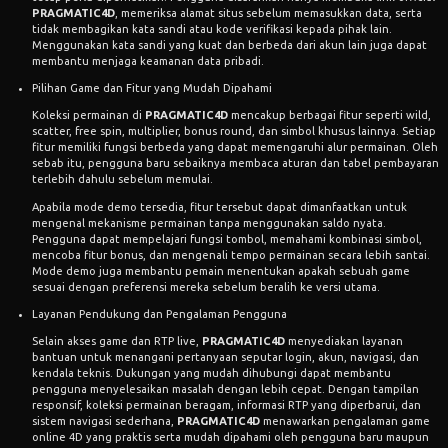
PRAGMATIC4D
, memeriksa alamat situs sebelum memasukkan data, serta
tidak membagikan kata sandi atau kode verifikasi kepada pihak lain.
Menggunakan kata sandi yang kuat dan berbeda dari akun lain juga dapat
membantu menjaga keamanan data pribadi.
Pilihan Game dan Fitur yang Mudah Dipahami
Koleksi permainan di
PRAGMATIC4D
mencakup berbagai fitur seperti wild,
scatter, free spin, multiplier, bonus round, dan simbol khusus lainnya. Setiap
fitur memiliki fungsi berbeda yang dapat memengaruhi alur permainan. Oleh
sebab itu, pengguna baru sebaiknya membaca aturan dan tabel pembayaran
terlebih dahulu sebelum memulai.
Apabila mode demo tersedia, fitur tersebut dapat dimanfaatkan untuk
mengenal mekanisme permainan tanpa menggunakan saldo nyata.
Pengguna dapat mempelajari fungsi tombol, memahami kombinasi simbol,
mencoba fitur bonus, dan mengenali tempo permainan secara lebih santai.
Mode demo juga membantu pemain menentukan apakah sebuah game
sesuai dengan preferensi mereka sebelum beralih ke versi utama.
Layanan Pendukung dan Pengalaman Pengguna
Selain akses game dan RTP live,
PRAGMATIC4D
menyediakan layanan
bantuan untuk menangani pertanyaan seputar login, akun, navigasi, dan
kendala teknis. Dukungan yang mudah dihubungi dapat membantu
pengguna menyelesaikan masalah dengan lebih cepat. Dengan tampilan
responsif, koleksi permainan beragam, informasi RTP yang diperbarui, dan
sistem navigasi sederhana,
PRAGMATIC4D
menawarkan pengalaman game
online 4D yang praktis serta mudah dipahami oleh pengguna baru maupun