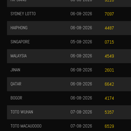
SYDNEY LOTTO
06-08-2026
7097
HAIPHONG
06-08-2026
4487
SINGAPORE
05-08-2026
0715
MALAYSIA
06-08-2026
4549
JINAN
06-08-2026
2601
QATAR
06-08-2026
6642
BOGOR
06-08-2026
4174
TOTO WUHAN
07-08-2026
5357
TOTO MACAU0000
07-08-2026
6529