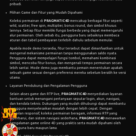
pribadi.
Pilihan Game dan Fitur yang Mudah Dipahami
Koleksi permainan di
PRAGMATIC4D
mencakup berbagai fitur seperti
wild, scatter, free spin, multiplier, bonus round, dan simbol khusus
lainnya. Setiap fitur memiliki fungsi berbeda yang dapat memengaruhi
alur permainan. Oleh sebab itu, pengguna baru sebaiknya membaca
aturan dan tabel pembayaran terlebih dahulu sebelum memulai.
Apabila mode demo tersedia, fitur tersebut dapat dimanfaatkan untuk
mengenal mekanisme permainan tanpa menggunakan saldo nyata.
Pengguna dapat mempelajari fungsi tombol, memahami kombinasi
simbol, mencoba fitur bonus, dan mengenali tempo permainan secara
lebih santai. Mode demo juga membantu pemain menentukan apakah
sebuah game sesuai dengan preferensi mereka sebelum beralih ke versi
utama.
Layanan Pendukung dan Pengalaman Pengguna
Selain akses game dan RTP live,
PRAGMATIC4D
menyediakan layanan
bantuan untuk menangani pertanyaan seputar login, akun, navigasi,
dan kendala teknis. Dukungan yang mudah dihubungi dapat membantu
pengguna menyelesaikan masalah dengan lebih cepat. Dengan
tampilan responsif, koleksi permainan beragam, informasi RTP yang
diperbarui, dan sistem navigasi sederhana,
PRAGMATIC4D
menawarkan
pengalaman game online 4D yang praktis serta mudah dipahami oleh
pengguna baru maupun lama.