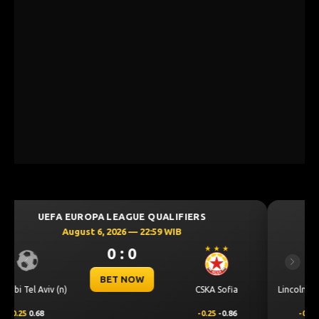
UEFA EUROPA LEAGUE QUALIFIERS
August 7, 2026 — 00:00 WIB
0 : 0
Previous
Next
BET NOW
ia
Lincoln Red Imps (n)
Omonia Nicosia
86
-0.75
-0.86
0.75
0.68