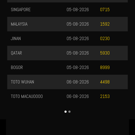
SINGAPORE
05-08-2026
0715
MALAYSIA
05-08-2026
1592
JINAN
05-08-2026
0230
QATAR
05-08-2026
5930
BOGOR
05-08-2026
8999
TOTO WUHAN
06-08-2026
4498
TOTO MACAU0000
06-08-2026
2153