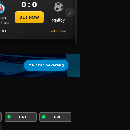
0 : 0
Next
BET NOW
Italy
e-Croatia
0
-0.94
0.00
0.70
Mainkan Sekarang
BNI
BRI