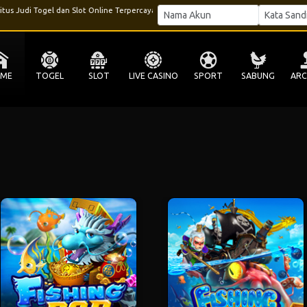
udi Togel dan Slot Online Terpercaya^.^|*DIHARAPKAN UNTUK AGAR SELALU MEMP
ME
TOGEL
SLOT
LIVE CASINO
SPORT
SABUNG
ARC