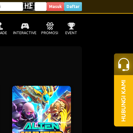
ERHATIKAN NOMOR REK TUJUAN DEPOSIT KAMI BOSSKU*
^Selamat Datan
Masuk
Daftar
ADE
INTERACTIVE
PROMOSI
EVENT