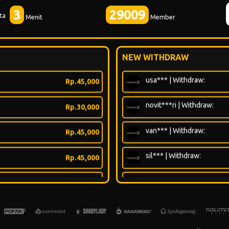
nad*** | Withdraw:
3
29009
Rp.30,000
ta
Menit
Member
iswah***i | Withdraw:
Rp.40,000
NEW WITHDRAW
usa*** | Withdraw:
Rp.45,000
novit***ri | Withdraw:
Rp.30,000
van*** | Withdraw:
Rp.45,000
sil*** | Withdraw:
Rp.45,000
int*** | Withdraw:
Rp.40,000
rah*** | Withdraw:
Rp.35,000
ver*** | Withdraw:
Rp.45,000