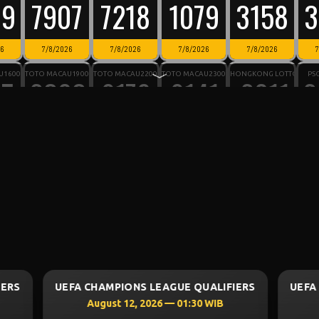
79
7907
7218
1079
3158
3
26
7/8/2026
7/8/2026
7/8/2026
7/8/2026
7
U1600
TOTO MACAU1900
TOTO MACAU2200
TOTO MACAU2300
HONGKONG LOTTO
PS
75
6303
9178
9141
6011
6
26
7/8/2026
7/8/2026
7/8/2026
7/8/2026
7
IERS
E-FOOTBALL F24 ELITE CLUB FRIENDLY
E-
August 8, 2026 — 02:45 WIB