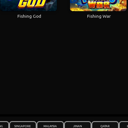
Fishing God
Fishing War
NG
SINGAPORE
MALAYSIA
JINAN
QATAR