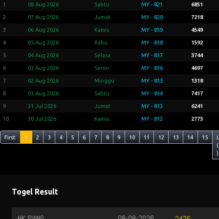
1
08 Aug 2026
Sabtu
MY - 821
6851
2
07 Aug 2026
Jumat
MY - 820
7218
3
06 Aug 2026
Kamis
MY - 819
4549
4
05 Aug 2026
Rabu
MY - 818
1592
5
04 Aug 2026
Selasa
MY - 817
3744
6
03 Aug 2026
Senin
MY - 816
4697
7
02 Aug 2026
Minggu
MY - 815
1318
8
01 Aug 2026
Sabtu
MY - 814
7417
9
31 Jul 2026
Jumat
MY - 813
6241
10
30 Jul 2026
Kamis
MY - 812
2773
First
1
2
3
4
5
6
7
8
9
10
11
12
13
14
15
(
)
Togel Result
HK SIANG
08-08-2026
2476