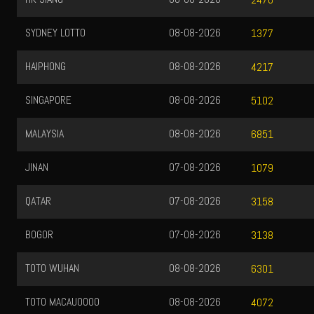
SYDNEY LOTTO
08-08-2026
1377
HAIPHONG
08-08-2026
4217
SINGAPORE
08-08-2026
5102
MALAYSIA
08-08-2026
6851
JINAN
07-08-2026
1079
QATAR
07-08-2026
3158
BOGOR
07-08-2026
3138
TOTO WUHAN
08-08-2026
6301
TOTO MACAU0000
08-08-2026
4072