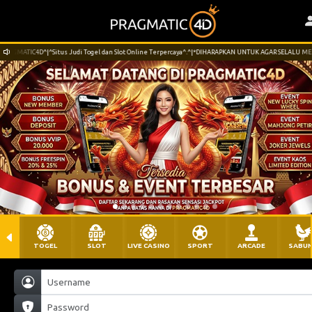
AGMATIC4D^|^Situs Judi Togel dan Slot Online Terpercaya^.^|*DIHARAPKAN UNTUK AGAR SELALU MEM
TOGEL
SLOT
LIVE CASINO
SPORT
ARCADE
SABU