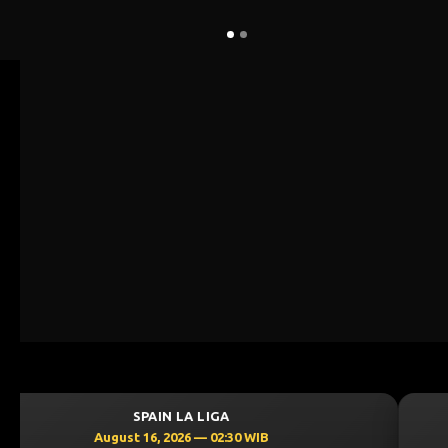
SPAIN LA LIGA
August 16, 2026 — 00:30 WIB