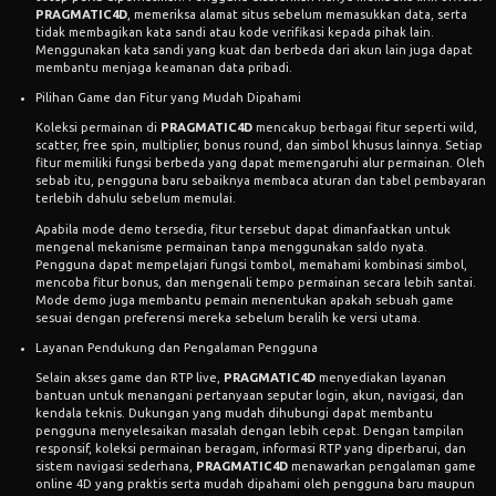
PRAGMATIC4D
, memeriksa alamat situs sebelum memasukkan data, serta
tidak membagikan kata sandi atau kode verifikasi kepada pihak lain.
Menggunakan kata sandi yang kuat dan berbeda dari akun lain juga dapat
membantu menjaga keamanan data pribadi.
Pilihan Game dan Fitur yang Mudah Dipahami
Koleksi permainan di
PRAGMATIC4D
mencakup berbagai fitur seperti wild,
scatter, free spin, multiplier, bonus round, dan simbol khusus lainnya. Setiap
fitur memiliki fungsi berbeda yang dapat memengaruhi alur permainan. Oleh
sebab itu, pengguna baru sebaiknya membaca aturan dan tabel pembayaran
terlebih dahulu sebelum memulai.
Apabila mode demo tersedia, fitur tersebut dapat dimanfaatkan untuk
mengenal mekanisme permainan tanpa menggunakan saldo nyata.
Pengguna dapat mempelajari fungsi tombol, memahami kombinasi simbol,
mencoba fitur bonus, dan mengenali tempo permainan secara lebih santai.
Mode demo juga membantu pemain menentukan apakah sebuah game
sesuai dengan preferensi mereka sebelum beralih ke versi utama.
Layanan Pendukung dan Pengalaman Pengguna
Selain akses game dan RTP live,
PRAGMATIC4D
menyediakan layanan
bantuan untuk menangani pertanyaan seputar login, akun, navigasi, dan
kendala teknis. Dukungan yang mudah dihubungi dapat membantu
pengguna menyelesaikan masalah dengan lebih cepat. Dengan tampilan
responsif, koleksi permainan beragam, informasi RTP yang diperbarui, dan
sistem navigasi sederhana,
PRAGMATIC4D
menawarkan pengalaman game
online 4D yang praktis serta mudah dipahami oleh pengguna baru maupun