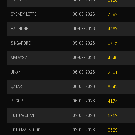
SYDNEY LOTTO
06-08-2026
7097
HAIPHONG
06-08-2026
4487
SINGAPORE
05-08-2026
0715
MALAYSIA
06-08-2026
4549
JINAN
06-08-2026
2601
QATAR
06-08-2026
6642
BOGOR
06-08-2026
4174
TOTO WUHAN
07-08-2026
5357
TOTO MACAU0000
07-08-2026
6529