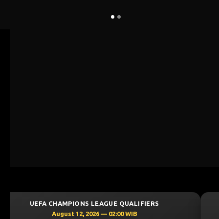
UEFA CHAMPIONS LEAGUE QUALIFIERS
August 12, 2026 — 01:30 WIB