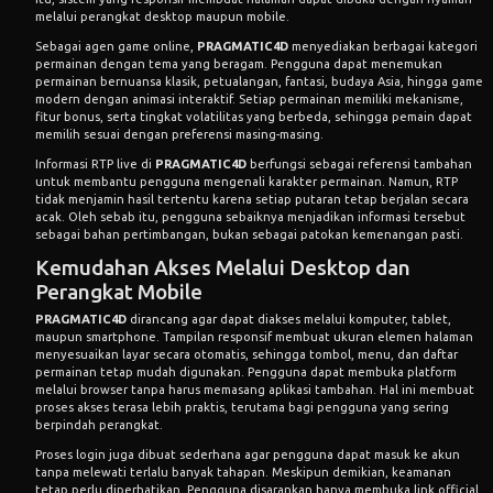
melalui perangkat desktop maupun mobile.
Sebagai agen game online,
PRAGMATIC4D
menyediakan berbagai kategori
permainan dengan tema yang beragam. Pengguna dapat menemukan
permainan bernuansa klasik, petualangan, fantasi, budaya Asia, hingga game
modern dengan animasi interaktif. Setiap permainan memiliki mekanisme,
fitur bonus, serta tingkat volatilitas yang berbeda, sehingga pemain dapat
memilih sesuai dengan preferensi masing-masing.
Informasi RTP live di
PRAGMATIC4D
berfungsi sebagai referensi tambahan
untuk membantu pengguna mengenali karakter permainan. Namun, RTP
tidak menjamin hasil tertentu karena setiap putaran tetap berjalan secara
acak. Oleh sebab itu, pengguna sebaiknya menjadikan informasi tersebut
sebagai bahan pertimbangan, bukan sebagai patokan kemenangan pasti.
Kemudahan Akses Melalui Desktop dan
Perangkat Mobile
PRAGMATIC4D
dirancang agar dapat diakses melalui komputer, tablet,
maupun smartphone. Tampilan responsif membuat ukuran elemen halaman
menyesuaikan layar secara otomatis, sehingga tombol, menu, dan daftar
permainan tetap mudah digunakan. Pengguna dapat membuka platform
melalui browser tanpa harus memasang aplikasi tambahan. Hal ini membuat
proses akses terasa lebih praktis, terutama bagi pengguna yang sering
berpindah perangkat.
Proses login juga dibuat sederhana agar pengguna dapat masuk ke akun
tanpa melewati terlalu banyak tahapan. Meskipun demikian, keamanan
tetap perlu diperhatikan. Pengguna disarankan hanya membuka link official