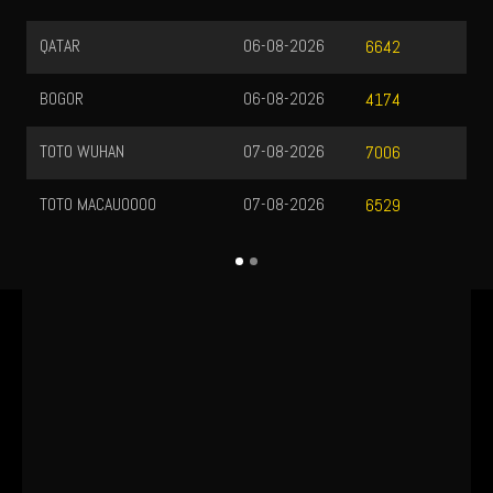
QATAR
06-08-2026
P
6642
BOGOR
06-08-2026
M
4174
TOTO WUHAN
07-08-2026
7006
TOTO MACAU0000
07-08-2026
6529