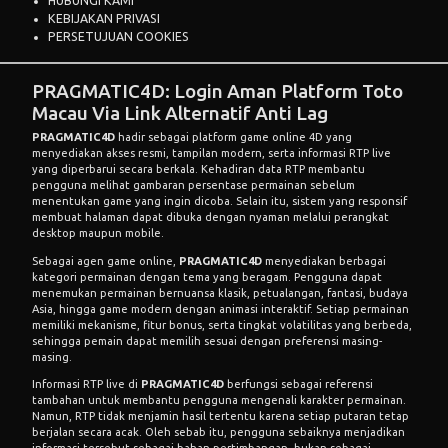
HUBUNGI KAMI
KEBIJAKAN PRIVASI
PERSETUJUAN COOKIES
PRAGMATIC4D: Login Aman Platform Toto
Macau Via Link Alternatif Anti Lag
PRAGMATIC4D
hadir sebagai platform game online 4D yang
menyediakan akses resmi, tampilan modern, serta informasi RTP live
yang diperbarui secara berkala. Kehadiran data RTP membantu
pengguna melihat gambaran persentase permainan sebelum
menentukan game yang ingin dicoba. Selain itu, sistem yang responsif
membuat halaman dapat dibuka dengan nyaman melalui perangkat
desktop maupun mobile.
Sebagai agen game online,
PRAGMATIC4D
menyediakan berbagai
kategori permainan dengan tema yang beragam. Pengguna dapat
menemukan permainan bernuansa klasik, petualangan, fantasi, budaya
Asia, hingga game modern dengan animasi interaktif. Setiap permainan
memiliki mekanisme, fitur bonus, serta tingkat volatilitas yang berbeda,
sehingga pemain dapat memilih sesuai dengan preferensi masing-
masing.
Informasi RTP live di
PRAGMATIC4D
berfungsi sebagai referensi
tambahan untuk membantu pengguna mengenali karakter permainan.
Namun, RTP tidak menjamin hasil tertentu karena setiap putaran tetap
berjalan secara acak. Oleh sebab itu, pengguna sebaiknya menjadikan
informasi tersebut sebagai bahan pertimbangan, bukan sebagai