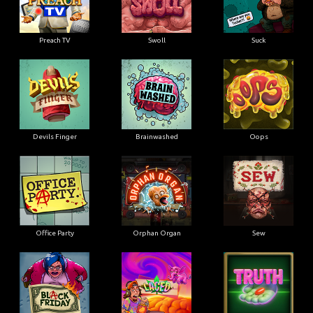
Preach TV
Swoll
Suck
Devils Finger
Brainwashed
Oops
Office Party
Orphan Organ
Sew